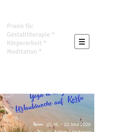
Wandlungsraum
Praxis für
Gestalttherapie *
Körperarbeit *
Meditation *
Ursula
Anthropelos