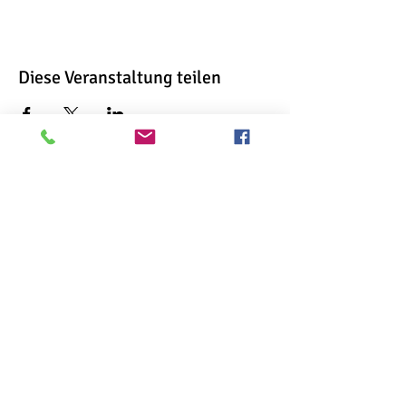
Diese Veranstaltung teilen
Ursula Anthropelos
Kochstraße 18
74405 Gaildorf
Ursula Anthropelos
Kochstraße 18
74405 Gaildorf
Wenn Sie interessiert sind, Termine
ausmachen wollen oder Fragen haben,
zögern Sie nicht.
Ich freu mich auf Ihre Nachricht