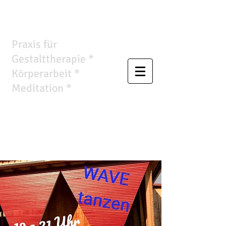
Wandlungsraum
Praxis für
Gestalttherapie *
Körperarbeit *
Meditation *
Ursula
Anthropelos