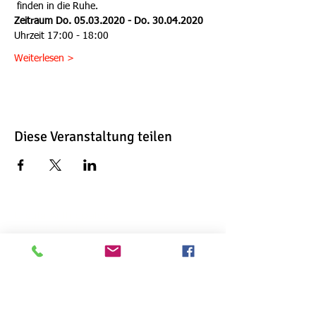
 finden in die Ruhe.      
Zeitraum
Do. 05.03.2020 - Do. 30.04.2020  
Uhrzeit 17:00 - 18:00  
Weiterlesen >
Diese Veranstaltung teilen
Ursula Anthropelos
Kochstraße 18
74405 Gaildorf
Ursula Anthropelos
Kochstraße 18
74405 Gaildorf