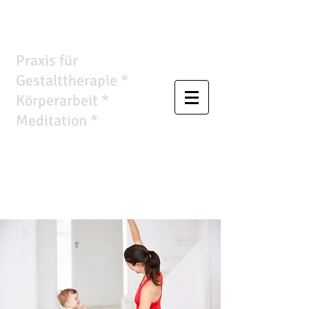
Wandlungsraum
Praxis für
Gestalttherapie *
Körperarbeit *
Meditation *
Ursula
Anthropelos