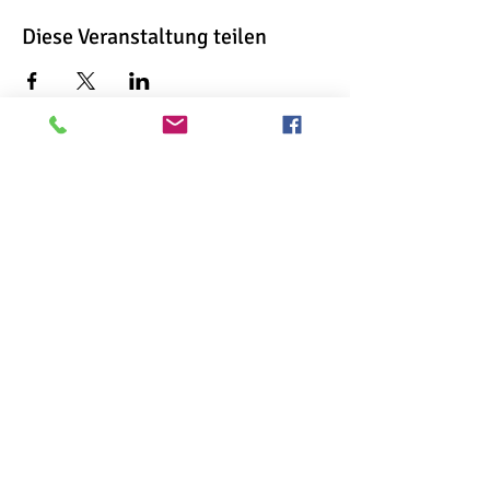
Diese Veranstaltung teilen
Ursula Anthropelos
Kochstraße 18
74405 Gaildorf
Ursula Anthropelos
Kochstraße 18
74405 Gaildorf
Wenn Sie interessiert sind, Termine
ausmachen wollen oder Fragen haben,
zögern Sie nicht.
Ich freu mich auf Ihre Nachricht
Ursula Anthropelos