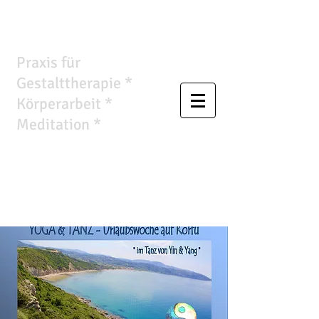
Wandlungsraum
Praxis für
Gestalttherapie *
Körperarbeit *
Meditation *
Ursula
Anthropelos