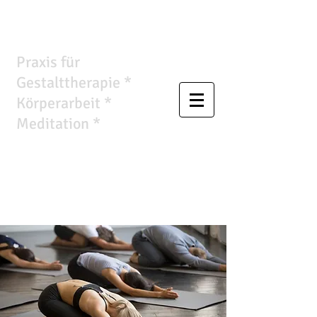
Wandlungsraum
Praxis für
Gestalttherapie *
Körperarbeit *
Meditation *
Ursula
Anthropelos